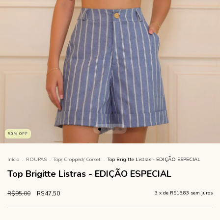
50
%
OFF
Início
.
ROUPAS
.
Top/ Cropped/ Corset
.
Top Brigitte Listras - EDIÇÃO ESPECIAL
Top Brigitte Listras - EDIÇÃO ESPECIAL
R$95,00
R$47,50
3
x de
R$15,83
sem juros