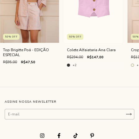
50
%
OFF
50
%
OFF
50
Top Brigitte Poá - EDIÇÃO
Colete Alfaiataria Ana Clara
Crop
ESPECIAL
R$294,00
R$147,00
R$13
R$95,00
R$47,50
+2
+
ASSINE NOSSA NEWSLETTER