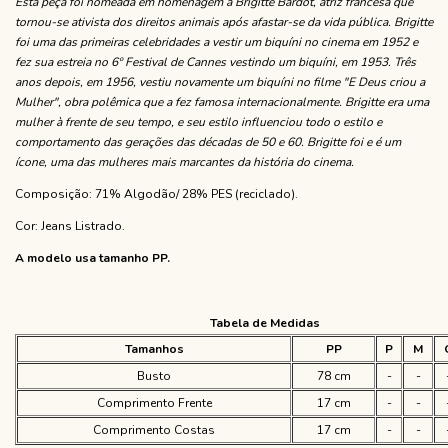
Esta peça foi nomeada em homenagem à Brigitte Bardot, atriz francesa que
tornou-se ativista dos direitos animais após afastar-se da vida pública. Brigitte
foi uma das primeiras celebridades a vestir um biquíni no cinema em 1952 e
fez sua estreia no 6º Festival de Cannes vestindo um biquíni, em 1953. Três
anos depois, em 1956, vestiu novamente um biquíni no filme "E Deus criou a
Mulher", obra polêmica que a fez famosa internacionalmente. Brigitte era uma
mulher à frente de seu tempo, e seu estilo influenciou todo o estilo e
comportamento das gerações das décadas de 50 e 60. Brigitte foi e é um
ícone, uma das mulheres mais marcantes da história do cinema.
Composição: 71% Algodão/ 28% PES (reciclado).
Cor: Jeans Listrado.
A modelo usa tamanho PP.
Tabela de Medidas
Tamanhos
PP
P
M
Busto
78 cm
-
-
Comprimento Frente
17 cm
-
-
Comprimento Costas
17 cm
-
-