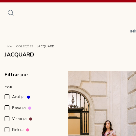
INÍ
Início
.
COLEÇÔES
.
JACQUARD
JACQUARD
Filtrar por
COR
Azul
(2)
Rosa
(2)
Vinho
(2)
Pink
(1)