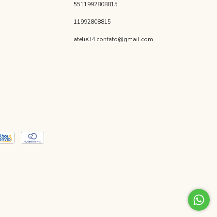
5511992808815
11992808815
atelie34.contato@gmail.com