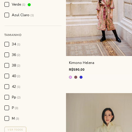
Verde
(1)
Azul Claro
(1)
TAMANHO
34
(1)
36
(2)
Kimono Helena
38
(2)
R$590,00
40
(2)
42
(1)
Pp
(2)
P
(3)
M
(3)
VER TODOS