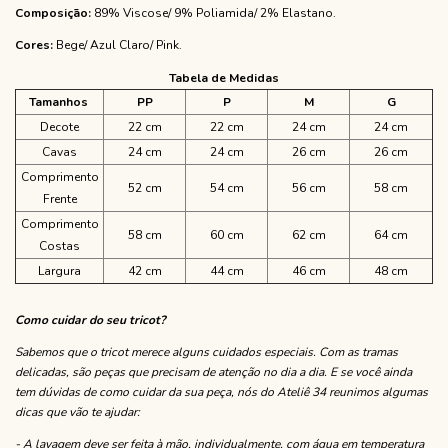
Composição:
89% Viscose/ 9% Poliamida/ 2% Elastano.
Cores:
Bege/ Azul Claro/ Pink.
Tabela de Medidas
Tamanhos
PP
P
M
G
Decote
22 cm
22 cm
24 cm
24 cm
Cavas
24 cm
24 cm
26 cm
26 cm
Comprimento
52 cm
54 cm
56 cm
58 cm
Frente
Comprimento
58 cm
60 cm
62 cm
64 cm
Costas
Largura
42 cm
44 cm
46 cm
48 cm
Como cuidar do seu tricot?
Sabemos que o tricot merece alguns cuidados especiais. Com as tramas
delicadas, são peças que precisam de atenção no dia a dia. E se você ainda
tem dúvidas de como cuidar da sua peça, nós do Ateliê 34 reunimos algumas
dicas que vão te ajudar:
- A lavagem deve ser feita à mão, individualmente, com água em temperatura