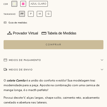
AZUL CLARO
COR
PP
P
M
G
TAMANHO
Guia de medidas
Provador Virtual
Tabela de Medidas
MEIOS DE PAGAMENTO
MEIOS DE ENVIO
O
colete Camila
é a união do conforto e estilo! Sua modelagem traz
modernidade para a peça. Aposte na combinação com uma camisa de
manga longa, é o macth perfeito!
Possui decote V, alças largas, shape solto, caimento reto, acabamento
canelado e abertura nas laterais.