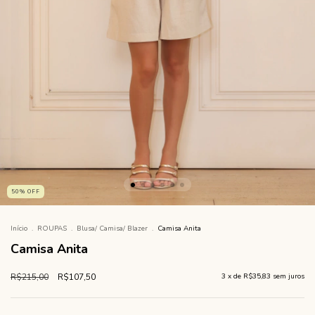
50
%
OFF
Início
.
ROUPAS
.
Blusa/ Camisa/ Blazer
.
Camisa Anita
Camisa Anita
R$215,00
R$107,50
3
x de
R$35,83
sem juros