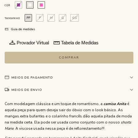
COR
PP
P
M
G
GG
TAMANHO
Guia de medidas
Provador Virtual
Tabela de Medidas
MEIOS DE PAGAMENTO
MEIOS DE ENVIO
Com modelagem clássica e um toque de romantismo, a
camisa Anita
é
aquela peça para quem deseja sair do óbvio com o look básico. As
mangas extra bufantes e o colarinho francês dão aquela pitada de moda
na medida certa. Ela pode ser usada como conjunto com o nosso
shorts
Marie
. A viscose usada nessa peça é de reflorestamento!!!