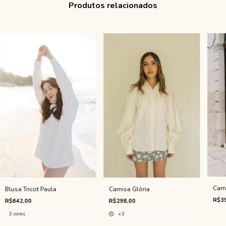
Produtos relacionados
Cam
Blusa Tricot Paula
Camisa Glória
R$39
R$642,00
R$298,00
3 cores
+3