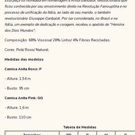
Esta peça foi nomeada em homenagem à Anita Garibaldi, revolucionária que
ficou conhecida por seu envolvimento direto na Revolução Farroupilha e no
processo de unificação da Itália, ao lado de seu marido, o também
revolucionário Giuseppe Garibaldi. Por ser considerada, no Brasil e na
Itália, um exemplo de dedicação e coragem, recebeu o apelido de "Heroína
dos Dois Mundos".
Composição: 68% Viscose/ 28% Linho/ 4% Fibras Recicladas.
Cores: Pink/ Roxo/ Natural.
Medidas das modelos
Camisa Anita Roxo: P
- Altura: 1,54 m
- Busto: 95 cm
Camisa Anita Pink: GG
- Altura: 1,6 m
- Busto: 110 cm
Tabela de Medidas