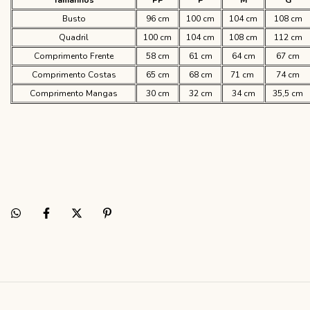
Tamanhos
PP
P
M
G
Busto
96 cm
100 cm
104 cm
108 cm
Quadril
100 cm
104 cm
108 cm
112 cm
Comprimento Frente
58 cm
61 cm
64 cm
67 cm
Comprimento Costas
65 cm
68 cm
71 cm
74 cm
Comprimento Mangas
30 cm
32 cm
34 cm
35,5 cm