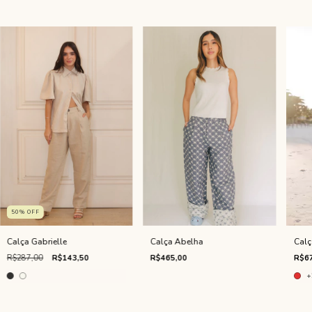
50
%
OFF
Calça Abelha
Calç
Calça Gabrielle
R$465,00
R$67
R$287,00
R$143,50
+