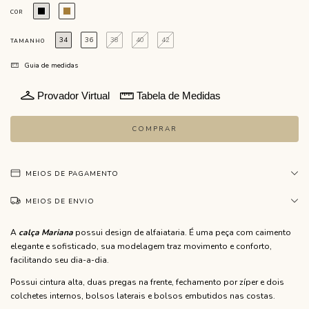
COR
34
36
38
40
42
TAMANHO
Guia de medidas
Provador Virtual
Tabela de Medidas
MEIOS DE PAGAMENTO
MEIOS DE ENVIO
A
calça Mariana
possui design de alfaiataria. É uma peça com caimento
elegante e sofisticado, sua modelagem traz movimento e conforto,
facilitando seu dia-a-dia.
Possui cintura alta, duas pregas na frente, fechamento por zíper e dois
colchetes internos, bolsos laterais e bolsos embutidos nas costas.