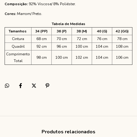
Composição:
92% Viscose/ 8% Poliéster.
Cores:
Marrom/ Preto.
Tabela de Medidas
Tamanhos
34 (PP)
36 (P)
38 (M)
40 (G)
42 (GG)
Cintura
68 cm
70 cm
72 cm
76 cm
78 cm
Quadril
92 cm
96 cm
100 cm
104 cm
108 cm
Comprimento
98 cm
100 cm
102 cm
104 cm
106 cm
Total
Produtos relacionados