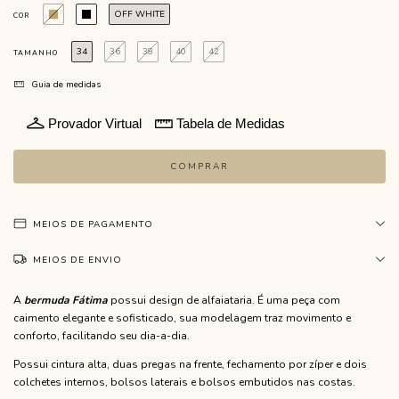
OFF WHITE
COR
34
36
38
40
42
TAMANHO
Guia de medidas
Provador Virtual
Tabela de Medidas
MEIOS DE PAGAMENTO
MEIOS DE ENVIO
A
bermuda Fátima
possui design de alfaiataria. É uma peça com
caimento elegante e sofisticado, sua modelagem traz movimento e
conforto, facilitando seu dia-a-dia.
Possui cintura alta, duas pregas na frente, fechamento por zíper e dois
colchetes internos, bolsos laterais e bolsos embutidos nas costas.