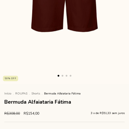
50
%
OFF
Início
.
ROUPAS
.
Shorts
.
Bermuda Alfaiataria Fátima
Bermuda Alfaiataria Fátima
R$308,00
R$154,00
3
x de
R$51,33
sem juros