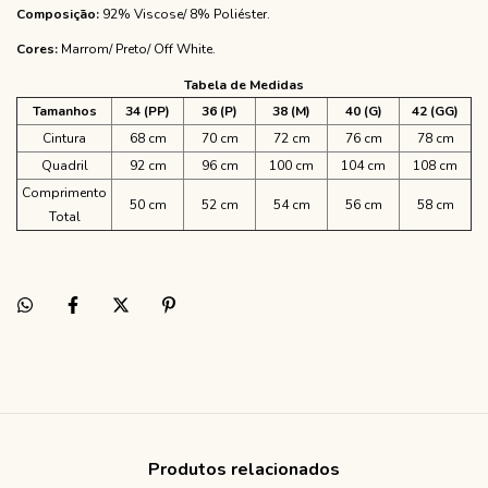
Composição:
92% Viscose/ 8% Poliéster.
Cores:
Marrom/ Preto/ Off White.
Tabela de Medidas
Tamanhos
34 (PP)
36 (P)
38 (M)
40 (G)
42 (GG)
Cintura
68 cm
70 cm
72 cm
76 cm
78 cm
Quadril
92 cm
96 cm
100 cm
104 cm
108 cm
Comprimento
50 cm
52 cm
54 cm
56 cm
58 cm
Total
Produtos relacionados