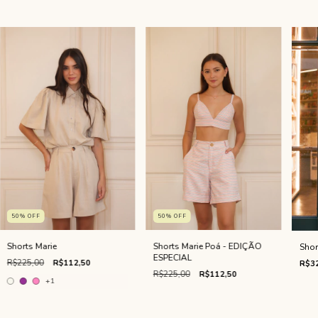
50
%
OFF
50
%
OFF
Shorts Marie
Shorts Marie Poá - EDIÇÃO
Shor
ESPECIAL
R$225,00
R$112,50
R$32
R$225,00
R$112,50
+1